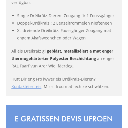
verfügbar:
Single Dréikräiz-Dieren: Zougang fir 1 Foussgänger
Doppel-Dréikräizl: 2 Eenzeltrommelen niefteneen
XL dréiende Dréikräiz: Foussgänger Zougang mat
engem Akafsweenchen oder Wagon
All eis Dréikräiz gi
gebläst, metalliséiert a mat enger
thermogehärterter Polyester Beschichtung
an enger
RAL Faarf vun Ärer Wiel fäerdeg.
Hutt Dir eng Fro iwwer eis Dréikräiz-Dieren?
Kontaktéiert eis
. Mir si frou mat Iech ze schwätzen.
E GRATISSEN DEVIS UFROEN