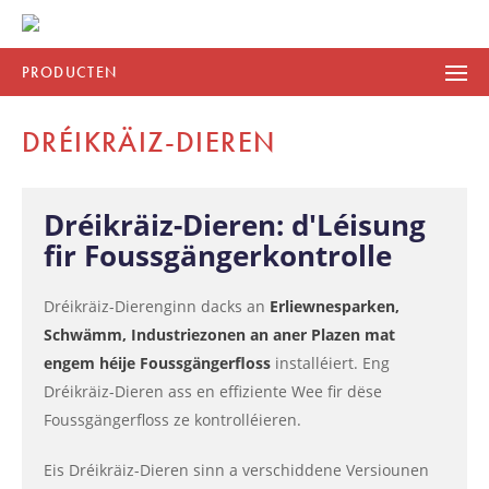
PRODUCTEN
DRÉIKRÄIZ-DIEREN
Dréikräiz-Dieren: d'Léisung
fir Foussgängerkontrolle
Dréikräiz-Dierenginn dacks an
Erliewnesparken,
Schwämm, Industriezonen an aner Plazen mat
engem héije Foussgängerfloss
installéiert. Eng
Dréikräiz-Dieren ass en effiziente Wee fir dëse
Foussgängerfloss ze kontrolléieren.
Eis Dréikräiz-Dieren sinn a verschiddene Versiounen