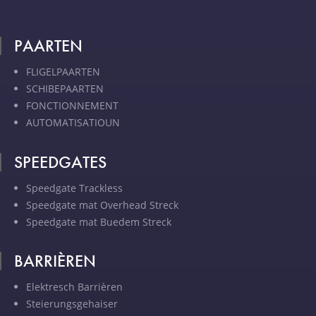
PAARTEN
FLIGELPAARTEN
SCHIBEPAARTEN
FONCTIONNEMENT
AUTOMATISATIOUN
SPEEDGATES
Speedgate Trackless
Speedgate mat Overhead Streck
Speedgate mat Buedem Streck
BARRIÈREN
Elektresch Barrièren
Steierungsgehaiser