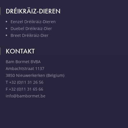
DRÉIKRÄIZ-DIEREN
Eenzel Dréikräiz-Dieren
Duebel Dréikräiz-Dier
Breet Dréikräiz-Dier
KONTAKT
Bam Bormet BVBA
Ambachtstraat 1137
3850 Nieuwerkerken (Belgium)
T +32 (0)11 31 26 56
F +32 (0)11 31 65 66
info@bambormet.be